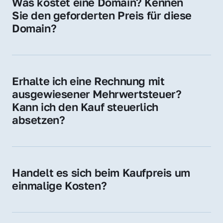
Was kostet eine Domain? Kennen 
Adressen oder als digitale Investition.
Sie den geforderten Preis für diese 
Domain?
Der Preis variiert je nach Domain. Für diese 
Domain liegt ein konkreter Kaufpreis vor – 
kontaktieren Sie uns gerne für ein 
Erhalte ich eine Rechnung mit 
unverbindliches Angebot.
ausgewiesener Mehrwertsteuer? 
Kann ich den Kauf steuerlich 
absetzen?
Ja, Sie erhalten eine Rechnung mit MwSt. 
Für Unternehmen ist der Kauf in der Regel 
steuerlich absetzbar.
Handelt es sich beim Kaufpreis um 
einmalige Kosten?
Ja. Der Kaufpreis ist einmalig. Nur beim 
späteren Betrieb der Domain (z. B. beim 