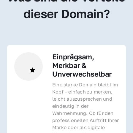
dieser Domain?
Einprägsam, 
Merkbar & 
Unverwechselbar
Eine starke Domain bleibt im 
Kopf – einfach zu merken, 
leicht auszusprechen und 
eindeutig in der 
Wahrnehmung. Ob für den 
professionellen Auftritt Ihrer 
Marke oder als digitale 