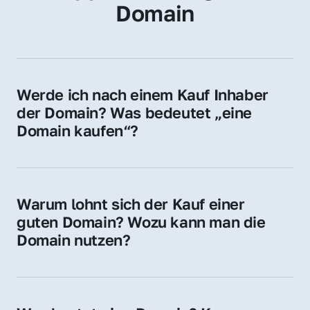
Domain
Werde ich nach einem Kauf Inhaber 
der Domain? Was bedeutet „eine 
Domain kaufen“?
Ja, Sie werden der offizielle Domain-Inhaber. 
Sie erhalten alle Rechte zur Nutzung, 
Verwaltung oder Weiterveräußerung der 
Warum lohnt sich der Kauf einer 
Domain.
guten Domain? Wozu kann man die 
Domain nutzen?
Eine starke Domain steigert Sichtbarkeit, 
Vertrauen und Markenwert. Nutzen Sie sie 
für Ihre Website, Weiterleitung, E-Mail-