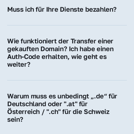
Hosting-Anbieter) fallen geringe laufende 
Muss ich für Ihre Dienste bezahlen?
Gebühren an. Diese bewegen sich für .de 
Nein, bei uns zahlen Sie nur den Kaufpreis 
Domains bei ca. 5€ / Jahr
der Domain – ohne zusätzliche Vermittlungs- 
oder Servicegebühren.
Wie funktioniert der Transfer einer 
gekauften Domain? Ich habe einen 
Auth-Code erhalten, wie geht es 
weiter?
Mit dem Auth-Code beauftragen Sie Ihren 
Provider, die Domain zu übernehmen. Gerne 
begleiten wir Sie bei diesem einfachen und 
Warum muss es unbedingt „.de“ für 
schnellen Prozess.
Deutschland oder ".at" für 
Österreich / ".ch" für die Schweiz 
sein?
Diese Endungen stehen für regionale 